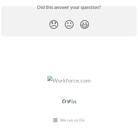
Did this answer your question?
😞
😐
😃
We run on Fin