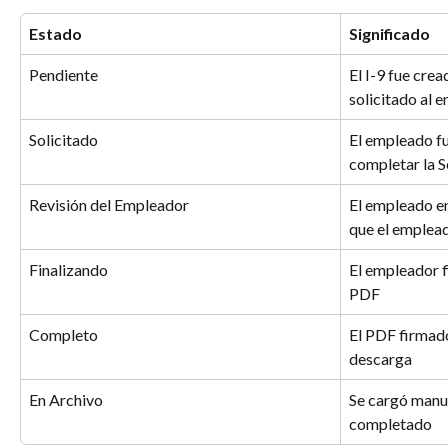
Estado
Significado
Pendiente
El I-9 fue crea
solicitado al 
Solicitado
El empleado fu
completar la S
Revisión del Empleador
El empleado en
que el emplead
Finalizando
El empleador f
PDF
Completo
El PDF firmado
descarga
En Archivo
Se cargó manu
completado