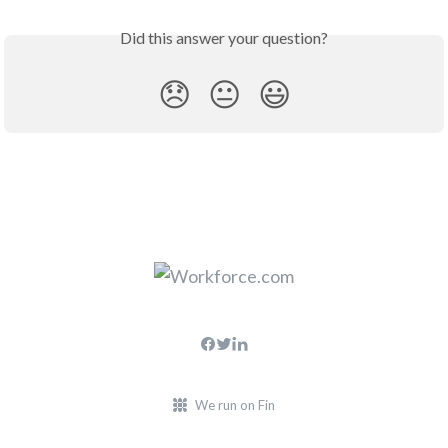
Did this answer your question?
😞
😐
😃
We run on Fin